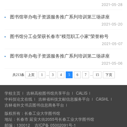
2021-05-28
图书馆举办电子资源服务推广系列培训第三场讲座
2021-05-20
图书馆分工会荣获长春市“模范职工小家”荣誉称号
2021-05-07
图书馆举办电子资源服务推广系列培训第二场讲座
2021-05-06
...
...
共213条
上页
1
3
4
5
6
7
15
下页
学校主页
吉林高校图书馆共享平台
CALIS
中科技论文在线
吉林省科技文献信息服务平台
CASHL
吉林省外文书店图书信息商务平台
版权所有：
长春工业大学图书馆
地址：
长春市 延安大街2055号长春工业大学图书馆
邮编：
130012
吉ICP备 05002091号-1