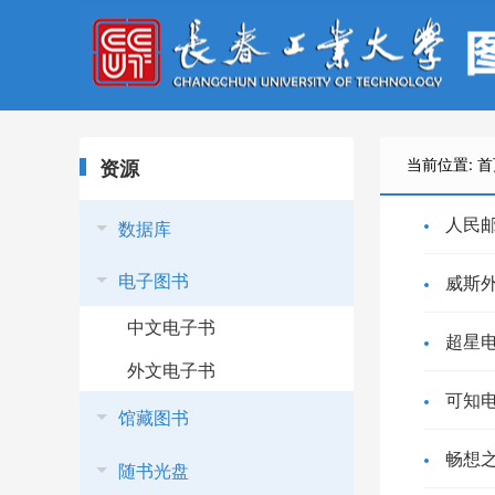
当前位置:
首
资源
人民
数据库
电子图书
威斯
中文电子书
超星
外文电子书
可知
馆藏图书
畅想
随书光盘