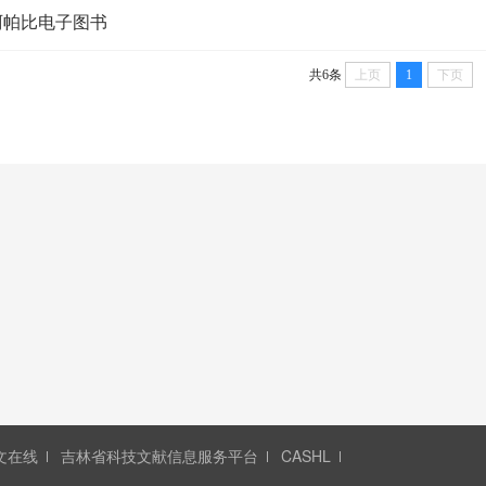
阿帕比电子图书
共6条
上页
1
下页
文在线
吉林省科技文献信息服务平台
CASHL